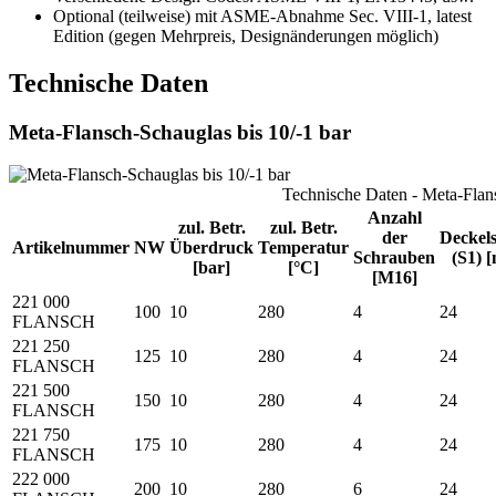
Optional (teilweise) mit ASME-Abnahme Sec. VIII-1, latest
Edition (gegen Mehrpreis, Designänderungen möglich)
Technische Daten
Meta-Flansch-Schauglas bis 10/-1 bar
Technische Daten - Meta-Flans
Anzahl
zul. Betr.
zul. Betr.
der
Deckel
Artikelnummer
NW
Überdruck
Temperatur
Schrauben
(S1) 
[bar]
[°C]
[M16]
221 000
100
10
280
4
24
FLANSCH
221 250
125
10
280
4
24
FLANSCH
221 500
150
10
280
4
24
FLANSCH
221 750
175
10
280
4
24
FLANSCH
222 000
200
10
280
6
24