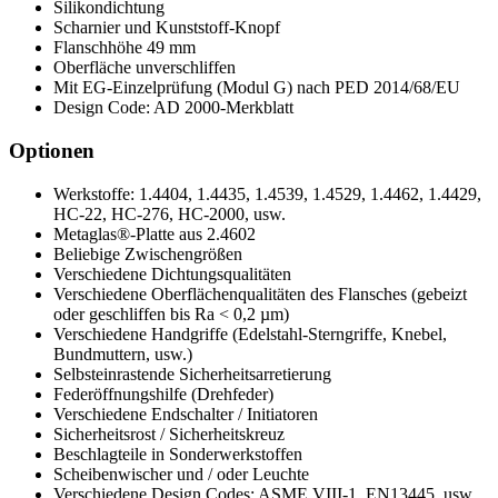
Silikondichtung
Scharnier und Kunststoff-Knopf
Flanschhöhe 49 mm
Oberfläche unverschliffen
Mit EG-Einzelprüfung (Modul G) nach PED 2014/68/EU
Design Code: AD 2000-Merkblatt
Optionen
Werkstoffe: 1.4404, 1.4435, 1.4539, 1.4529, 1.4462, 1.4429,
HC-22, HC-276, HC-2000, usw.
Metaglas®-Platte aus 2.4602
Beliebige Zwischengrößen
Verschiedene Dichtungsqualitäten
Verschiedene Oberflächenqualitäten des Flansches (gebeizt
oder geschliffen bis Ra < 0,2 µm)
Verschiedene Handgriffe (Edelstahl-Sterngriffe, Knebel,
Bundmuttern, usw.)
Selbsteinrastende Sicherheitsarretierung
Federöffnungshilfe (Drehfeder)
Verschiedene Endschalter / Initiatoren
Sicherheitsrost / Sicherheitskreuz
Beschlagteile in Sonderwerkstoffen
Scheibenwischer und / oder Leuchte
Verschiedene Design Codes: ASME VIII-1, EN13445, usw.