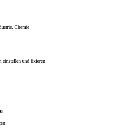
dustrie, Chemie
n einstellen und fixieren
au
ten