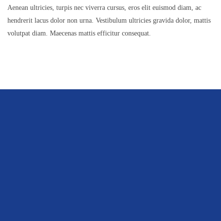
Aenean ultricies, turpis nec viverra cursus, eros elit euismod diam, ac
hendrerit lacus dolor non urna. Vestibulum ultricies gravida dolor, mattis
volutpat diam. Maecenas mattis efficitur consequat.